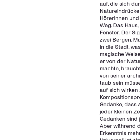
auf, die sich d
Natureindrücken
Hörerinnen und 
Weg. Das Haus, 
Fenster. Der Sig
zwei Bergen. M
in die Stadt, wa
magische Weise 
er von der Nat
machte, braucht
von seiner arch
taub sein müsse
auf sich wirken
Kompositionspro
Gedanke, dass 
jeder kleinen Ze
Gedanken sind j
Aber während di
Erkenntnis mehr