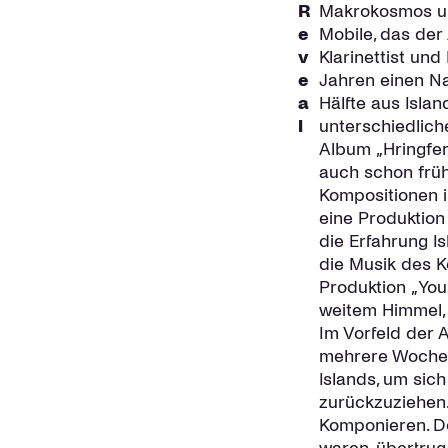
R
Makrokosmos un
e
Mobile, das der A
v
Klarinettist und
e
Jahren einen N
a
Hälfte aus Isla
l
unterschiedlich
Album „Hringferð
auch schon früh
Kompositionen i
eine Produktion
die Erfahrung I
die Musik des K
Produktion „You
weitem Himmel, 
Im Vorfeld der 
mehrere Wochen 
Islands, um sich
zurückzuziehen.
Komponieren. D