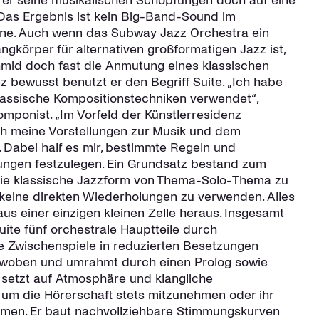
 er seine musikalischen Schöpfungen doch auf eine
Das Ergebnis ist kein Big-Band-Sound im
inne. Auch wenn das Subway Jazz Orchestra ein
ngkörper für alternativen großformatigen Jazz ist,
hmid doch fast die Anmutung eines klassischen
z bewusst benutzt er den Begriff Suite. „Ich habe
lassische Kompositionstechniken verwendet“,
omponist. „Im Vorfeld der Künstlerresidenz
ich meine Vorstellungen zur Musik und dem
Dabei half es mir, bestimmte Regeln und
gen festzulegen. Ein Grundsatz bestand zum
 die klassische Jazzform von Thema-Solo-Thema zu
keine direkten Wiederholungen zu verwenden. Alles
aus einer einzigen kleinen Zelle heraus. Insgesamt
uite fünf orchestrale Hauptteile durch
e Zwischenspiele in reduzierten Besetzungen
rwoben und umrahmt durch einen Prolog sowie
 setzt auf Atmosphäre und klangliche
 um die Hörerschaft stets mitzunehmen oder ihr
en. Er baut nachvollziehbare Stimmungskurven