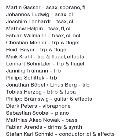
Martin Gasser - asax, soprano, fl
Johannes Ludwig - asax, cl
Joachim Lenhardt - tsax, cl
Mathew Halpin - tsax, fl, cl
Fabian Willmann - bsax, cl, bcl
Christian Mehler - trp & flugel
Heidi Bayer - trp & flugel
Maik Krahl - trp & flugel, effects
Lennart Schnitzler - trp & flugel
Janning Trumann - trb
Philipp Schittek - trb
Jonathan Böbel / Linus Berg - trb
Tobias Herzog - btrb & tuba
Philipp Brämswig - guitar & effects
Dierk Peters - vibraphone
Sebastian Scobel - piano
Matthias Akeo Nowak - bass
Fabian Arends - drims & synth
Stefan Karl Schmid - conductor, cl & effects