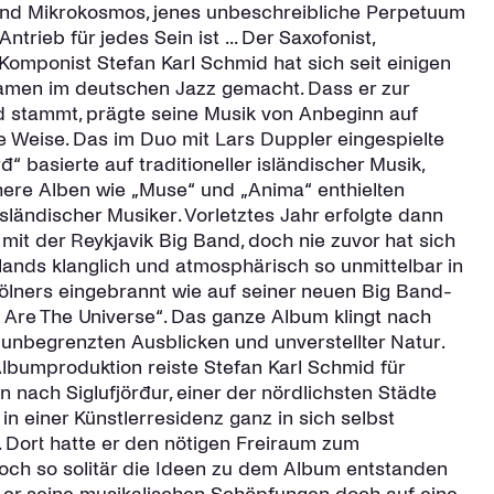
d Mikrokosmos, jenes unbeschreibliche Perpetuum
ntrieb für jedes Sein ist ... Der Saxofonist,
 Komponist Stefan Karl Schmid hat sich seit einigen
amen im deutschen Jazz gemacht. Dass er zur
nd stammt, prägte seine Musik von Anbeginn auf
e Weise. Das im Duo mit Lars Duppler eingespielte
“ basierte auf traditioneller isländischer Musik,
ere Alben wie „Muse“ und „Anima“ enthielten
sländischer Musiker. Vorletztes Jahr erfolgte dann
 mit der Reykjavik Big Band, doch nie zuvor hat sich
slands klanglich und atmosphärisch so unmittelbar in
ölners eingebrannt wie auf seiner neuen Big Band-
 Are The Universe“. Das ganze Album klingt nach
unbegrenzten Ausblicken und unverstellter Natur.
Albumproduktion reiste Stefan Karl Schmid für
nach Siglufjörður, einer der nördlichsten Städte
 in einer Künstlerresidenz ganz in sich selbst
 Dort hatte er den nötigen Freiraum zum
och so solitär die Ideen zu dem Album entstanden