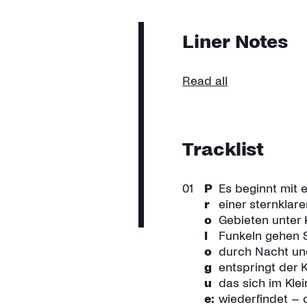
Liner Notes
Read all
Tracklist
01
P
Es beginnt mit
r
einer sternklare
o
Gebieten unter 
l
Funkeln gehen S
o
durch Nacht un
g
entspringt der 
u
das sich im Kle
e:
wiederfindet –