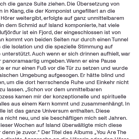
urch die ganze Suite ziehen. Die Übersetzung von
 in Klang, die der Komponist ungefiltert an die
Hörer weitergibt, erfolgte auf ganz unmittelbarem
in dem Schmid auf Island komponierte, hat viele
lufjörður ist ein Fjord, der eingeschlossen ist von
an kommt von beiden Seiten nur durch einen Tunnel
s die Isolation und die spezielle Stimmung auf
unterstützt. Auch wenn er sich drinnen aufhielt, war
ur panoramaartig umgeben. Wenn er eine Pause
e er nur einen Fuß vor die Tür zu setzen und wurde
aischen Umgebung aufgesogen. Er hätte blind und
n, um die dort herrschende Ruhe und Einkehr nicht
 zu lassen. „Schon vor dem unmittelbaren
zess kamen mir der konzeptionelle und spirituelle
alles aus einem Kern kommt und zusammenhängt. In
lle ist das ganze Universum enthalten. Diese
a nicht neu, und sie beschäftigen mich seit Jahren.
eser Wochen auf Island überwältigte mich diese
 denn je zuvor.“ Der Titel des Albums „You Are The