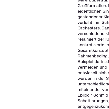
waren, übertrug
Großformation. 
eigentlichen S
gestandener Kla
verleiht ihm Sc
Orchesters. Gan
verschiedene k
resümiert der K
konkretisierte 
Gesamtkonzept. 
Rahmenbedingun
Beispiel darin,
vermeiden und 
entwickelt sich 
werden in der S
unterschiedlich
miteinander ve
Epilog.“ Schmid
Schattierungen,
entgegenzukomm