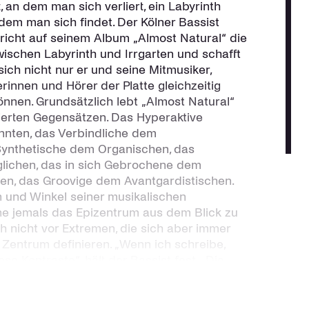
rt, an dem man sich verliert, ein Labyrinth
 dem man sich findet. Der Kölner Bassist
richt auf seinem Album „Almost Natural“ die
schen Labyrinth und Irrgarten und schafft
ich nicht nur er und seine Mitmusiker,
innen und Hörer der Platte gleichzeitig
önnen. Grundsätzlich lebt „Almost Natural“
cierten Gegensätzen. Das Hyperaktive
nten, das Verbindliche dem
Synthetische dem Organischen, das
lichen, das in sich Gebrochene dem
den, das Groovige dem Avantgardistischen.
n und Winkel seiner musikalischen
hne jemals das Epizentrum aus dem Blick zu
ich nicht vor Extremen, die sich aber immer
entrum definieren. „Wenn ich schreibe,
se Kontraste“, hält der Bassist fest. „Die
 mir ungeheuer wichtig. Bei aller Abstraktion
tets nach einem Kern, der die Musik
 kann eine Melodie oder ein Groove sein, der