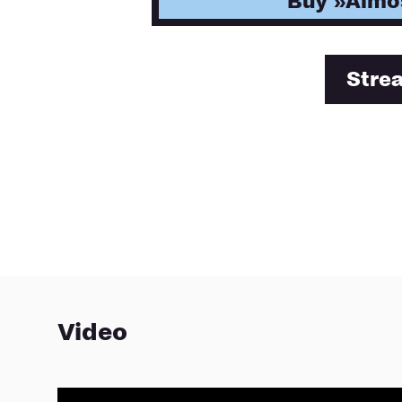
Buy »Almo
auch einen Höchstgrad
klingt hier nach im er
behält viel zu viel Kon
Gesamtprozess, als das
Stre
seinen Kollegen Elias 
Sebastian Gille am Sa
der Bassist drei Mitstr
erdenklichen Spielgru
– um beim oben genann
individuell und kollekt
genauso schnell und in
sich bedingender Geg
Dualismus zwischen Fe
Mitspielern verbindet
mit dem Albumtitel alm
Einverständnis presch
Video
gegenseitig auf, durch
auch voneinander ab, 
Demarkationslinien sog
verlagert sich das Im