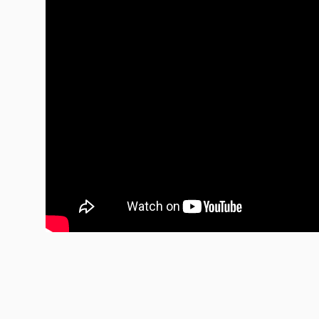
Florian Herzog Drummer
ungefähr zehn Jahren 
eine stabile Rhythmuse
Zeitraum nebeneinand
dass Einer von beiden 
gespielt hätte. Mit „A
Wunsch in Erfüllung. 
Stemeseder lernte Her
waren Nachbarn und li
spielen. Wie Berger z
schier grenzenlose intui
spontan auf jeden Kont
Vorleistung gehen und 
auf dem Synthesizer, d
Klang-Synthese benutzt
Intentionen der drei 
dem für seine Husaren
Gille verdichtete sich
regelmäßig gemeinsam