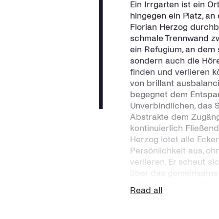
Ein Irrgarten ist ein O
hingegen ein Platz, an
Florian Herzog durchb
schmale Trennwand zwi
ein Refugium, an dem s
sondern auch die Hörer
finden und verlieren k
von brillant ausbalan
begegnet dem Entspan
Unverbindlichen, das 
Abstrakte dem Zugäng
kontinuierlich Fließen
Herzog lotet alle Ecke
Persönlichkeit aus, o
verlieren. Er scheut s
über das gemeinsame Z
setze ich immer auf die
Read all
freie Improvisation ist
suche ich aber auch s
zugänglich macht. Das