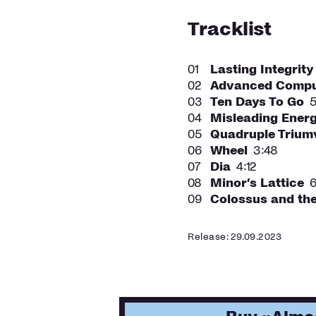
ein Kopfnicken auslöst
Tracklist
nicht hundertprozenti
passiert. Bei der Setl
eines Live-Konzerts w
01
Lasting Integrity
erstmal wieder ein p
02
Advanced Compu
braucht. Im Großen wie
03
Ten Days To Go
5
das Ohr schon in den e
04
Misleading Ener
„Listening Integrity“ i
05
Quadruple Trium
während der zweite S
06
Wheel
3:48
die Klangästhetik von 
07
Dia
4:12
Komplexität mangeln z
08
Minor’s Lattice
6
äußerst vielfältige An
09
Colossus and th
von Inseln mit ganz v
geologischen Formatio
Release: 29.09.2023
doch gehören all dies
Herzog hat diese beid
könnten, bewusst an d
das Spektrum der Son
positiven Schock des