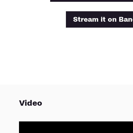
Form, fingen an zu spie
das Gefühl, die andere
bringe ich ja gern viel
Stream it on Ba
ich rausfinden, wie w
um mich immer noch w
Bei den meisten Eins
darum, einen Bandsoun
„Divide The Zero“ geh
entgegengesetzten Weg
Die Konturen auf dem 
in jedem Augenblick, 
Musik ist unglaublich 
selbst, aber vor alle
passiert in jedem Aug
Video
emotional alle Stücke 
kausalen Kette wie be
Verlauf ausgeschlossen 
sie hier hören, schon 
den Kontext gewartet, 