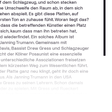
uf dem Schlagzeug, und schon stecken
e Umschweife den Raum ab, in dem sich
n abspielt. Es gibt diese Platten, auf
sten Ton an zuhause fühlt. Woran liegt das?
dass die betreffenden Künstler einen Platz
sich, kaum dass man ihn betreten hat,
 wiederfindet. Ein solches Album ist
 Janning Trumann. Gemeinsam mit
 Davis, Bassist Drew Gress und Schlagzeuger
ht der Kölner Posaunist eine essenzielle
z unterschiedliche Assoziationen freisetzen
dem kürzesten Weg zum Wesentlichen führt.
r Platte ganz neu klingt, geht ihr doch eine
us. Als Janning Trumann in den USA
ew Gress zu seinen Lehrern. Schon damals
der zu spielen. Mit Gress und Rueckert
en Dirk Peters entstanden dann die beiden
 And Nowhere“ (2018) und „Emotional
ndwann dachte ich mir dann aber, dass ich so
setzung mit Drew und Jochen haben wollte“,