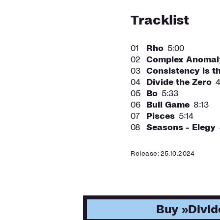
erinnert sich der Pos
Tracklist
wenig Information, um
Diese Tatsache fordert
mal auf eine Seite zu 
01
Rho
5:00
ein zweites Blasinstru
02
Complex Anomal
Saxofonistin Caroline D
03
Consistency is t
als ich. Sie sollte uns
04
Divide the Zero
4
Dauer etwas steril wi
05
Bo
5:33
Kontrast unserer Stimm
06
Bull Game
8:13
seine exakte Verortung
07
Pisces
5:14
08
Seasons - Elegy
Und so kam es dann. D
Trio eingespielt worde
Release: 25.10.2024
2023 setzte sich Trum
wichtig, aus Weniger 
zu finden, die keiner 
Rueckert und Davis wa
er dieses Konzept ohn
Buy »Divid
trafen uns zu den Pro