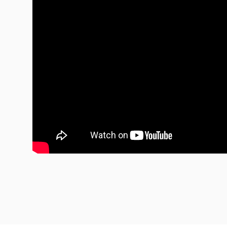
wesentlichen Anteil a
von Drew Gress, der hi
Boden gerammt wird. „
Bandleader, „dessen Ba
so unglaublich resoni
Platz aller vier Stimm
Drews Bass ganz bewuss
Das Gegengewicht zu 
ein ausgeprägter Sinn 
Stücke zieht. Die vier
gegenseitig, lassen sic
keinem Moment aus de
Haltung nicht zuletzt 
Instruments zurück. Er
Posaune nicht tausend 
diesem Album um ein 
ist. Man kennt den Un
Genau nach dieser En
irgendwohin, legt ein 