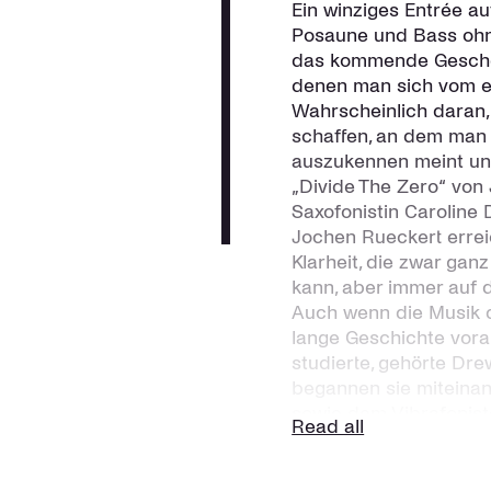
Ein winziges Entrée a
Posaune und Bass ohn
das kommende Geschehe
denen man sich vom er
Wahrscheinlich daran, 
schaffen, an dem man 
auszukennen meint und
„Divide The Zero“ von
Saxofonistin Caroline
Jochen Rueckert erreic
Klarheit, die zwar gan
kann, aber immer auf 
Auch wenn die Musik de
lange Geschichte vora
studierte, gehörte Dr
begannen sie miteinan
sowie dem Vibrafonist
Read all
Alben „Be Here, Gone,
Reality“ (2020). „Irge
eine ganz einfache Be